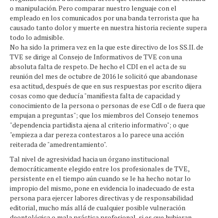
o manipulación. Pero comparar nuestro lenguaje con el
empleado en los comunicados por una banda terrorista que ha
causado tanto dolor y muerte en nuestra historia reciente supera
todo lo admisible.
No ha sido la primera vez en la que este directivo de los SS.II. de
TVE se dirige al Consejo de Informativos de TVE con una
absoluta falta de respeto. De hecho el CDI en el acta de su
reunión del mes de octubre de 2016 le solicitó que abandonase
esa actitud, después de que en sus respuestas por escrito dijera
cosas como que deducía "manifiesta falta de capacidad y
conocimiento de la persona o personas de ese CdI o de fuera que
empujan a preguntas"; que los miembros del Consejo tenemos
"dependencia partidista ajena al criterio informativo"; o que
"empieza a dar pereza contestaros a lo parece una acción
reiterada de "amedrentamiento".
Tal nivel de agresividad hacia un órgano institucional
democráticamente elegido entre los profesionales de TVE,
persistente en el tiempo aún cuando se le ha hecho notar lo
impropio del mismo, pone en evidencia lo inadecuado de esta
persona para ejercer labores directivas y de responsabilidad
editorial, mucho más allá de cualquier posible vulneración
deontológica o mala práctica profesional, si es que hubieran