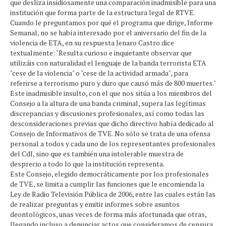
que desliza insidiosamente una comparación inadmisible para una
institución que forma parte de la estructura legal de RTVE.
Cuando le preguntamos por qué el programa que dirige, Informe
Semanal, no se había interesado por el aniversario del fin de la
violencia de ETA, en su respuesta Jenaro Castro dice
textualmente: "Resulta curioso e inquietante observar que
utilizáis con naturalidad el lenguaje de la banda terrorista ETA
"cese de la violencia" o "cese de la actividad armada", para
referirse a terrorismo puro y duro que causó más de 800 muertes."
Este inadmisible insulto, con el que nos sitúa a los miembros del
Consejo a la altura de una banda criminal, supera las legítimas
discrepancias y discusiones profesionales, así como todas las
desconsideraciones previas que dicho directivo había dedicado al
Consejo de Informativos de TVE. No sólo se trata de una ofensa
personal a todos y cada uno de los representantes profesionales
del CdI, sino que es también una intolerable muestra de
desprecio a todo lo que la institución representa.
Este Consejo, elegido democráticamente por los profesionales
de TVE, se limita a cumplir las funciones que le encomienda la
Ley de Radio Televisión Pública de 2006, entre las cuales están las
de realizar preguntas y emitir informes sobre asuntos
deontológicos, unas veces de forma más afortunada que otras,
llegando incluso a denunciar actos que consideramos de censura