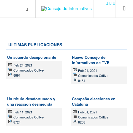
.plain-style .box-contact.box-bg { background: #0445b9
url('../../images/contact.png') 0 0 no-repeat; color: #eaeaea; padding:
20px; }
margin-top: 50px;
ULTIMAS PUBLICACIONES
Un acuerdo decepcionante
Nuevo Consejo de
Informativos de TVE
Feb 24, 2021
Comunicados CdItve
Feb 24, 2021
8891
Comunicados CdItve
9184
Un rótulo desafortunado y
Campaña elecciones en
una reacción desmedida
Cataluña
Feb 11, 2021
Feb 01, 2021
Comunicados CdItve
Comunicados CdItve
8724
8268