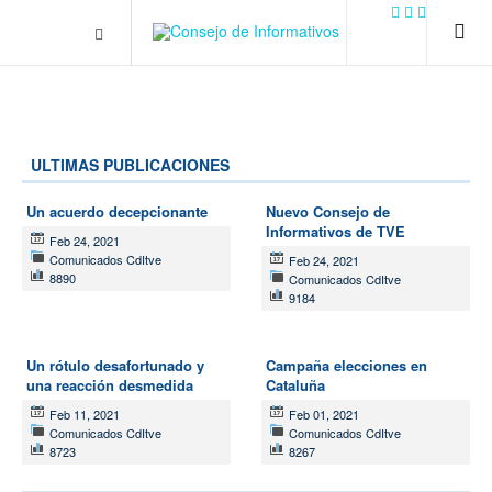
.plain-style .box-contact.box-bg { background: #0445b9
url('../../images/contact.png') 0 0 no-repeat; color: #eaeaea; padding:
20px; }
margin-top: 50px;
ULTIMAS PUBLICACIONES
Un acuerdo decepcionante
Nuevo Consejo de
Informativos de TVE
Feb 24, 2021
Comunicados CdItve
Feb 24, 2021
8890
Comunicados CdItve
9184
Un rótulo desafortunado y
Campaña elecciones en
una reacción desmedida
Cataluña
Feb 11, 2021
Feb 01, 2021
Comunicados CdItve
Comunicados CdItve
8723
8267