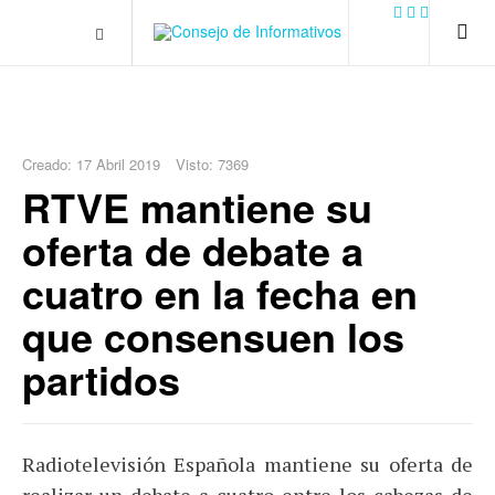
.plain-style .box-contact.box-bg { background: #0445b9
url('../../images/contact.png') 0 0 no-repeat; color: #eaeaea; padding:
20px; }
margin-top: 50px;
Creado: 17 Abril 2019
Visto: 7369
RTVE mantiene su
oferta de debate a
cuatro en la fecha en
que consensuen los
partidos
Radiotelevisión Española mantiene su oferta de