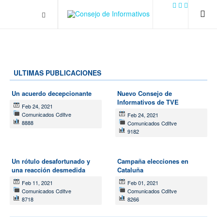
.plain-style .box-contact.box-bg { background: #0445b9
url('../../images/contact.png') 0 0 no-repeat; color: #eaeaea; padding:
20px; }
margin-top: 50px;
ULTIMAS PUBLICACIONES
Un acuerdo decepcionante
Nuevo Consejo de
Informativos de TVE
Feb 24, 2021
Comunicados CdItve
Feb 24, 2021
8888
Comunicados CdItve
9182
Un rótulo desafortunado y
Campaña elecciones en
una reacción desmedida
Cataluña
Feb 11, 2021
Feb 01, 2021
Comunicados CdItve
Comunicados CdItve
8718
8266