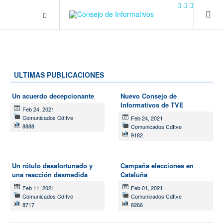
.plain-style .box-contact.box-bg { background: #0445b9
url('../../images/contact.png') 0 0 no-repeat; color: #eaeaea; padding:
20px; }
margin-top: 50px;
ULTIMAS PUBLICACIONES
Un acuerdo decepcionante
Nuevo Consejo de
Informativos de TVE
Feb 24, 2021
Comunicados CdItve
Feb 24, 2021
8888
Comunicados CdItve
9182
Un rótulo desafortunado y
Campaña elecciones en
una reacción desmedida
Cataluña
Feb 11, 2021
Feb 01, 2021
Comunicados CdItve
Comunicados CdItve
8717
8266