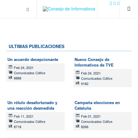
.plain-style .box-contact.box-bg { background: #0445b9
url('../../images/contact.png') 0 0 no-repeat; color: #eaeaea; padding:
20px; }
margin-top: 50px;
ULTIMAS PUBLICACIONES
Un acuerdo decepcionante
Nuevo Consejo de
Informativos de TVE
Feb 24, 2021
Comunicados CdItve
Feb 24, 2021
8888
Comunicados CdItve
9182
Un rótulo desafortunado y
Campaña elecciones en
una reacción desmedida
Cataluña
Feb 11, 2021
Feb 01, 2021
Comunicados CdItve
Comunicados CdItve
8718
8266