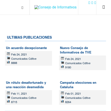
.plain-style .box-contact.box-bg { background: #0445b9
url('../../images/contact.png') 0 0 no-repeat; color: #eaeaea; padding:
20px; }
margin-top: 50px;
ULTIMAS PUBLICACIONES
Un acuerdo decepcionante
Nuevo Consejo de
Informativos de TVE
Feb 24, 2021
Comunicados CdItve
Feb 24, 2021
8888
Comunicados CdItve
9180
Un rótulo desafortunado y
Campaña elecciones en
una reacción desmedida
Cataluña
Feb 11, 2021
Feb 01, 2021
Comunicados CdItve
Comunicados CdItve
8715
8264