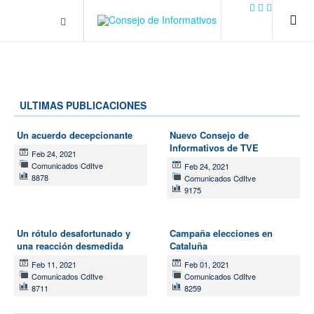
.plain-style .box-contact.box-bg { background: #0445b9
url('../../images/contact.png') 0 0 no-repeat; color: #eaeaea; padding:
20px; }
margin-top: 50px;
ULTIMAS PUBLICACIONES
Un acuerdo decepcionante
Nuevo Consejo de
Informativos de TVE
Feb 24, 2021
Comunicados CdItve
Feb 24, 2021
8878
Comunicados CdItve
9175
Un rótulo desafortunado y
Campaña elecciones en
una reacción desmedida
Cataluña
Feb 11, 2021
Feb 01, 2021
Comunicados CdItve
Comunicados CdItve
8711
8259