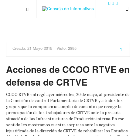
.plain-style .box-contact.box-bg { background: #0445b9
url('../../images/contact.png') 0 0 no-repeat; color: #eaeaea; padding:
20px; }
margin-top: 50px;
Creado: 21 Mayo 2015
Visto: 2895
Acciones de CCOO RTVE en
defensa de CRTVE
CCOO RTVE entregó ayer miércoles, 20 de mayo, al presidente de
la Comisión de control Parlamentaria de CRTVE y a todos los
grupos que la componen un amplio documento que recoge la
preocupación de los trabajadores de CRTVE ante la precaria
situación de las Infraestructuras de Producción interna. En ese
sentido les mostramos nuestra sorpresa ante la negativa
injustificada de la dirección de CRTVE de rehabilitar los Estudios