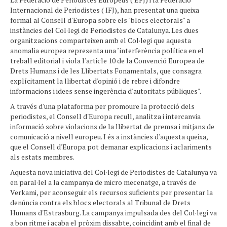
Internacional de Periodistes ( IFJ), han presentat una queixa
formal al Consell d'Europa sobre els "blocs electorals" a
instàncies del Col·legi de Periodistes de Catalunya. Les dues
organitzacions comparteixen amb el Col·legi que aquesta
anomalia europea representa una "interferència política en el
treball editorial i viola l'article 10 de la Convenció Europea de
Drets Humans i de les Llibertats Fonamentals, que consagra
explícitament la llibertat d'opinió i de rebre i difondre
informacions i idees sense ingerència d'autoritats públiques".
A través d'una plataforma per promoure la protecció dels
periodistes, el Consell d'Europa recull, analitza i intercanvia
informació sobre violacions de la llibertat de premsa i mitjans de
comunicació a nivell europeu. I és a instàncies d'aquesta queixa,
que el Consell d'Europa pot demanar explicacions i aclariments
als estats membres.
Aquesta nova iniciativa del Col·legi de Periodistes de Catalunya va
en paral·lel a la campanya de micro mecenatge, a través de
Verkami, per aconseguir els recursos suficients per presentar la
denúncia contra els blocs electorals al Tribunal de Drets
Humans d'Estrasburg. La campanya impulsada des del Col·legi va
a bon ritme i acaba el pròxim dissabte, coincidint amb el final de