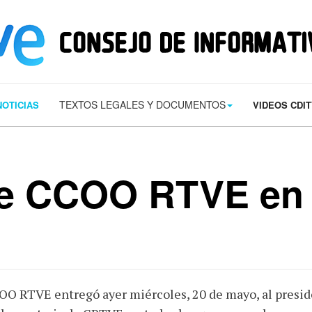
s/contact.png') 0 0 no-repeat; color: #eaeaea; padding: 20px; }
margin-t
TEXTOS LEGALES Y DOCUMENTOS
NOTICIAS
VIDEOS CDI
e CCOO RTVE en 
O RTVE entregó ayer miércoles, 20 de mayo, al presid