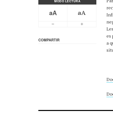
Pa
MODO LECTURA
rec
aA
aA
Inf
neg
Letra mas pequeña
Letra más grande
Les
es 
COMPARTIR
a q
sit
Do
Do