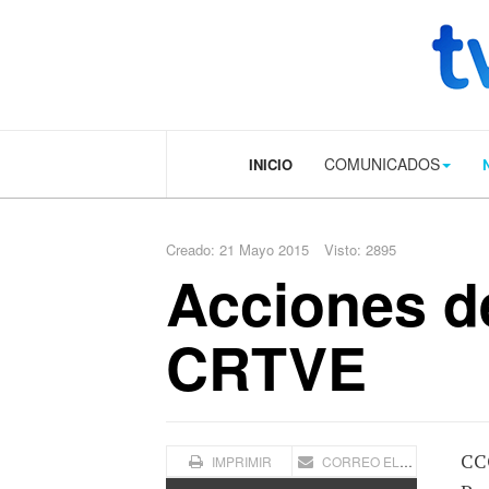
.plain-style .box-contact.box-bg { background: #0445b9 url('../../image
COMUNICADOS
INICIO
Creado: 21 Mayo 2015
Visto: 2895
Acciones d
CRTVE
CCO
IMPRIMIR
CORREO ELECTRÓNICO