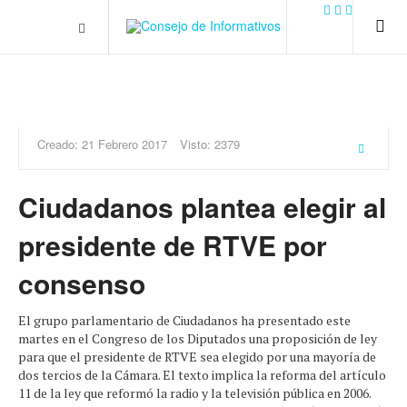
.plain-style .box-contact.box-bg { background: #0445b9
url('../../images/contact.png') 0 0 no-repeat; color: #eaeaea; padding:
20px; }
margin-top: 50px;
Creado: 21 Febrero 2017
Visto: 2379
Ciudadanos plantea elegir al
presidente de RTVE por
consenso
El grupo parlamentario de Ciudadanos ha presentado este
martes en el Congreso de los Diputados una proposición de ley
para que el presidente de RTVE sea elegido por una mayoría de
dos tercios de la Cámara. El texto implica la reforma del artículo
11 de la ley que reformó la radio y la televisión pública en 2006.