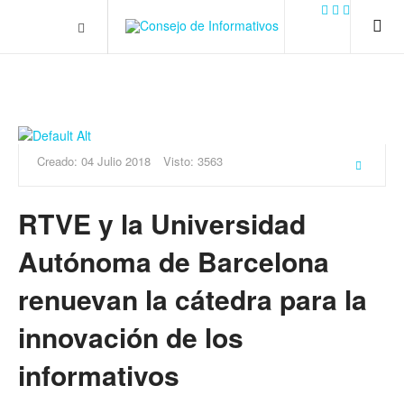
.plain-style .box-contact.box-bg { background: #0445b9
url('../../images/contact.png') 0 0 no-repeat; color: #eaeaea; padding:
20px; }
margin-top: 50px;
Creado: 04 Julio 2018
Visto: 3563
RTVE y la Universidad
Autónoma de Barcelona
renuevan la cátedra para la
innovación de los
informativos