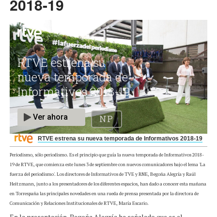
2018-19
RTVE estrena su nueva temporada de Informativos 2018-19
Periodismo, sólo periodismo. Es el principio que guía la nueva temporada de Informativos 2018-
19 de RTVE, que comienza este lunes 3 de septiembre con nuevos comunicadores bajo el lema 'La
fuerza del periodismo'. Los directores de Informativos de TVE y RNE, Begoña Alegría y Raúl
Heitzmann, junto a los presentadores de los diferentes espacios, han dado a conocer esta mañana
en Torrespaña las principales novedades en una rueda de prensa presentada por la directora de
Comunicación y Relaciones Institucionales de RTVE, María Escario.
En la presentación, Begoña Alegría ha señalado que es el