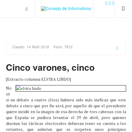
.plain-style .box-contact.box-bg { background: #0445b9
url('../../images/contact.png') 0 0 no-repeat; color: #eaeaea; padding:
20px; }
margin-top: 50px;
Creado: 14 Abril 2019
Visto: 7812
Cinco varones, cinco
[Extracto columna ELVIRA LINDO]
No
sé
si un debate a cuatro (tíos) hubiera sido más ineficaz que este
debate a cinco que por fin será, por aquello de que el presidente
quiere incidir en la imagen de esa derecha de tres cabezas con la
que España se pudiera levantar el 29 de abril, pero quienes
diseñan las tácticas electorales debieran tener en cuenta a los
votantes, que anhelan que se respeten unos principios