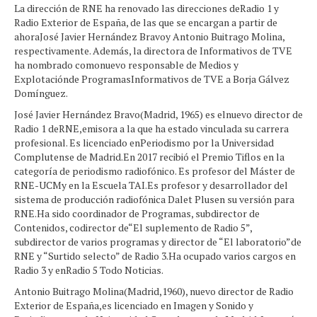
La dirección de RNE ha renovado las direcciones deRadio 1 y
Radio Exterior de España, de las que se encargan a partir de
ahoraJosé Javier Hernández Bravoy Antonio Buitrago Molina,
respectivamente. Además, la directora de Informativos de TVE
ha nombrado comonuevo responsable de Medios y
Explotaciónde ProgramasInformativos de TVE a Borja Gálvez
Domínguez.
José Javier Hernández Bravo(Madrid, 1965) es elnuevo director de
Radio 1 deRNE,emisora a la que ha estado vinculada su carrera
profesional. Es licenciado enPeriodismo por la Universidad
Complutense de Madrid.En 2017 recibió el Premio Tiflos en la
categoría de periodismo radiofónico. Es profesor del Máster de
RNE-UCMy en la Escuela TAI.Es profesor y desarrollador del
sistema de producción radiofónica Dalet Plusen su versión para
RNE.Ha sido coordinador de Programas, subdirector de
Contenidos, codirector de“El suplemento de Radio 5”,
subdirector de varios programas y director de “El laboratorio”de
RNE y “Surtido selecto” de Radio 3.Ha ocupado varios cargos en
Radio 3 y enRadio 5 Todo Noticias.
Antonio Buitrago Molina(Madrid,1960), nuevo director de Radio
Exterior de España,es licenciado en Imagen y Sonido y