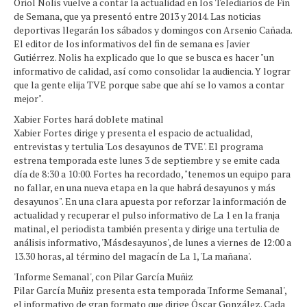
Oriol Nolis vuelve a contar la actualidad en los Telediarios de Fin
de Semana, que ya presentó entre 2013 y 2014. Las noticias
deportivas llegarán los sábados y domingos con Arsenio Cañada.
El editor de los informativos del fin de semana es Javier
Gutiérrez. Nolis ha explicado que lo que se busca es hacer "un
informativo de calidad, así como consolidar la audiencia. Y lograr
que la gente elija TVE porque sabe que ahí se lo vamos a contar
mejor".
Xabier Fortes hará doblete matinal
Xabier Fortes dirige y presenta el espacio de actualidad,
entrevistas y tertulia 'Los desayunos de TVE'. El programa
estrena temporada este lunes 3 de septiembre y se emite cada
día de 8:30 a 10:00. Fortes ha recordado, "tenemos un equipo para
no fallar, en una nueva etapa en la que habrá desayunos y más
desayunos". En una clara apuesta por reforzar la información de
actualidad y recuperar el pulso informativo de La 1 en la franja
matinal, el periodista también presenta y dirige una tertulia de
análisis informativo, 'Másdesayunos', de lunes a viernes de 12:00 a
13.30 horas, al término del magacín de La 1, 'La mañana'.
'Informe Semanal', con Pilar García Muñiz
Pilar García Muñiz presenta esta temporada 'Informe Semanal',
el informativo de gran formato que dirige Óscar González. Cada