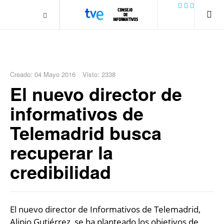
.plain-style .box-contact.box-bg { background: #0445b9
url('../../images/contact.png') 0 0 no-repeat; color: #eaeaea; padding:
20px; }
margin-top: 50px;
Creado: 04 Mayo 2016
Visto: 2338
El nuevo director de
informativos de
Telemadrid busca
recuperar la
credibilidad
El nuevo director de Informativos de Telemadrid,
Alipio Gutiérrez, se ha planteado los objetivos de