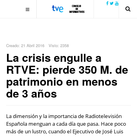
.plain-style .box-contact.box-bg { background: #0445b9
url('../../images/contact.png') 0 0 no-repeat; color: #eaeaea; padding:
20px; }
margin-top: 50px;
Creado: 21 Abril 2016
Visto: 2358
La crisis engulle a
RTVE: pierde 350 M. de
patrimonio en menos
de 3 años
La dimensión y la importancia de Radiotelevisión
Española menguan a cada día que pasa. Hace poco
más de un lustro, cuando el Ejecutivo de José Luis