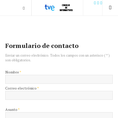
.plain-style .box-contact.box-bg { background: #0445b9
url('../../images/contact.png') 0 0 no-repeat; color: #eaeaea; padding:
20px; }
margin-top: 50px;
Formulario de contacto
Enviar un correo electrónico. Todos los campos con un asterisco ('*')
son obligatorios.
Nombre
*
Correo electrónico
*
Asunto
*