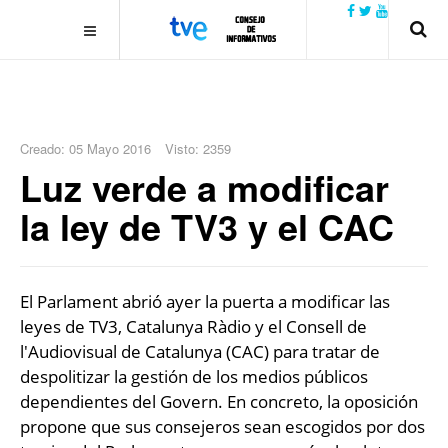
.plain-style .box-contact.box-bg { background: #0445b9
url('../../images/contact.png') 0 0 no-repeat; color: #eaeaea; padding:
20px; }
margin-top: 50px;
Creado: 05 Mayo 2016
Visto: 2359
Luz verde a modificar
la ley de TV3 y el CAC
El Parlament abrió ayer la puerta a modificar las
leyes de TV3, Catalunya Ràdio y el Consell de
l'Audiovisual de Catalunya (CAC) para tratar de
despolitizar la gestión de los medios públicos
dependientes del Govern. En concreto, la oposición
propone que sus consejeros sean escogidos por dos