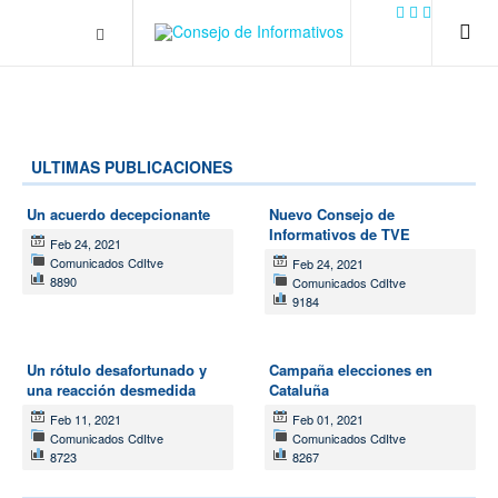
.plain-style .box-contact.box-bg { background: #0445b9
url('../../images/contact.png') 0 0 no-repeat; color: #eaeaea; padding:
20px; }
margin-top: 50px;
ULTIMAS PUBLICACIONES
Un acuerdo decepcionante
Nuevo Consejo de
Informativos de TVE
Feb 24, 2021
Comunicados CdItve
Feb 24, 2021
8890
Comunicados CdItve
9184
Un rótulo desafortunado y
Campaña elecciones en
una reacción desmedida
Cataluña
Feb 11, 2021
Feb 01, 2021
Comunicados CdItve
Comunicados CdItve
8723
8267