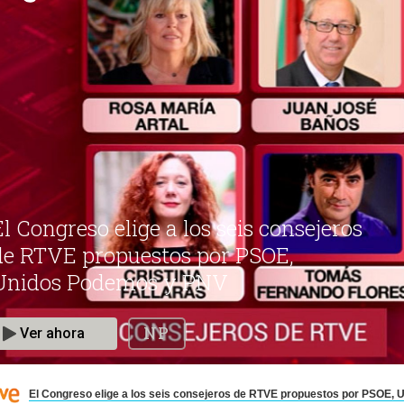
El Congreso elige a los seis consejeros de RTVE propuestos por PSOE,