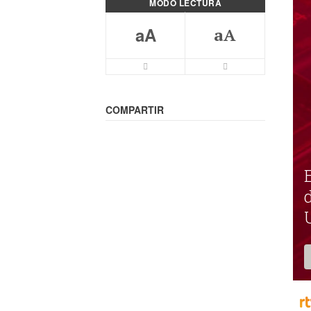
MODO LECTURA
aA
aA
Letra mas pequeña
Letra más grande
COMPARTIR