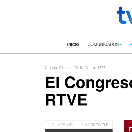
.plain-style .box-contact.box-bg { background: #0445b9 url('../../image
COMUNICADOS
INICIO
Creado: 04 Julio 2018
Visto: 4877
El Congreso
RTVE
IMPRIMIR
CORREO ELECTRÓNICO