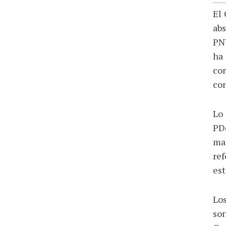
El 
abs
PNV
ha
cor
con
Lo
PDe
man
ref
est
Los
son