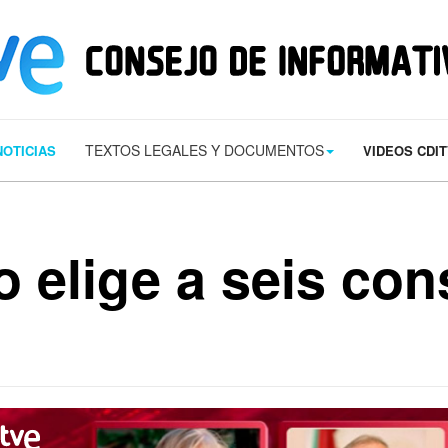
s/contact.png') 0 0 no-repeat; color: #eaeaea; padding: 20px; }
margin-t
TEXTOS LEGALES Y DOCUMENTOS
NOTICIAS
VIDEOS CDI
 elige a seis con