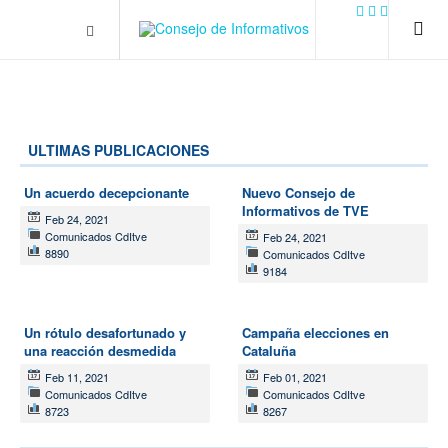
.plain-style .box-contact.box-bg { background: #0445b9
url('../../images/contact.png') 0 0 no-repeat; color: #eaeaea; padding:
20px; }
margin-top: 50px;
ULTIMAS PUBLICACIONES
Un acuerdo decepcionante
Nuevo Consejo de
Informativos de TVE
Feb 24, 2021
Comunicados CdItve
Feb 24, 2021
8890
Comunicados CdItve
9184
Un rótulo desafortunado y
Campaña elecciones en
una reacción desmedida
Cataluña
Feb 11, 2021
Feb 01, 2021
Comunicados CdItve
Comunicados CdItve
8723
8267