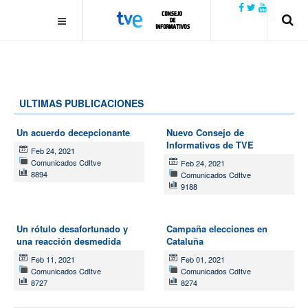
.plain-style .box-contact.box-bg { background: #0445b9
url('../../images/contact.png') 0 0 no-repeat; color: #eaeaea; padding:
20px; }
margin-top: 50px;
ULTIMAS PUBLICACIONES
Un acuerdo decepcionante
Nuevo Consejo de
Informativos de TVE
Feb 24, 2021
Comunicados CdItve
Feb 24, 2021
8894
Comunicados CdItve
9188
Un rótulo desafortunado y
Campaña elecciones en
una reacción desmedida
Cataluña
Feb 11, 2021
Feb 01, 2021
Comunicados CdItve
Comunicados CdItve
8727
8274