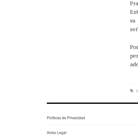
Pr
Ext
su 
señ
Po
pe
ade
d
Politicas de Privacidad
Aviso Legal