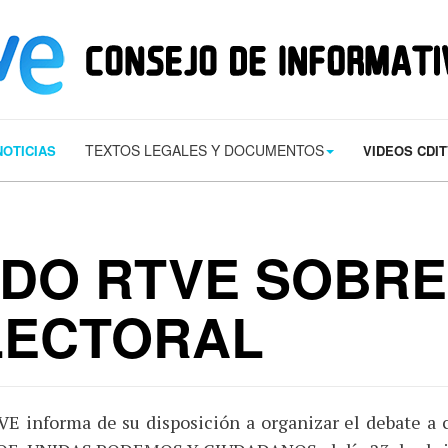
s/contact.png') 0 0 no-repeat; color: #eaeaea; padding: 20px; }
margin-t
TEXTOS LEGALES Y DOCUMENTOS
NOTICIAS
VIDEOS CDI
DO RTVE SOBRE
LECTORAL
E informa de su disposición a organizar el debate a c