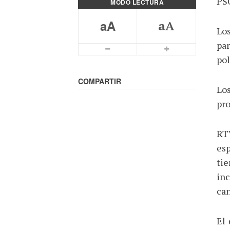
PS
MODO LECTURA
aA
aA
Los
par
Letra mas pequeña
Letra más grande
pol
COMPARTIR
Lo
pro
RT
esp
tie
inc
can
El 