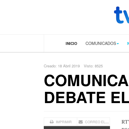
.plain-style .box-contact.box-bg { background: #0445b9 url('../../image
COMUNICADOS
INICIO
Creado: 18 Abril 2019
Visto: 8525
COMUNICA
DEBATE E
RTV
IMPRIMIR
CORREO ELECTRÓNICO