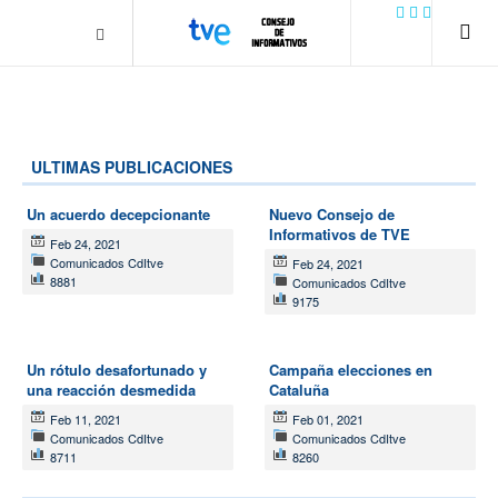
.plain-style .box-contact.box-bg { background: #0445b9
url('../../images/contact.png') 0 0 no-repeat; color: #eaeaea; padding:
20px; }
margin-top: 50px;
ULTIMAS PUBLICACIONES
Un acuerdo decepcionante
Nuevo Consejo de
Informativos de TVE
Feb 24, 2021
Comunicados CdItve
Feb 24, 2021
8881
Comunicados CdItve
9175
Un rótulo desafortunado y
Campaña elecciones en
una reacción desmedida
Cataluña
Feb 11, 2021
Feb 01, 2021
Comunicados CdItve
Comunicados CdItve
8711
8260