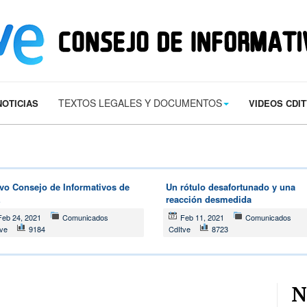
s/contact.png') 0 0 no-repeat; color: #eaeaea; padding: 20px; }
margin-t
TEXTOS LEGALES Y DOCUMENTOS
NOTICIAS
VIDEOS CDI
vo Consejo de Informativos de
Un rótulo desafortunado y una
E
reacción desmedida
Feb 24, 2021
Comunicados
Feb 11, 2021
Comunicados
tve
9184
CdItve
8723
N