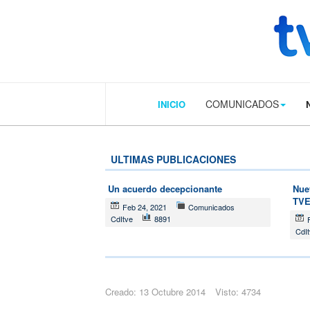
.plain-style .box-contact.box-bg { background: #0445b9 url('../../image
COMUNICADOS
INICIO
ULTIMAS PUBLICACIONES
Un acuerdo decepcionante
Nue
TV
Feb 24, 2021
Comunicados
CdItve
8891
CdI
Creado: 13 Octubre 2014
Visto: 4734