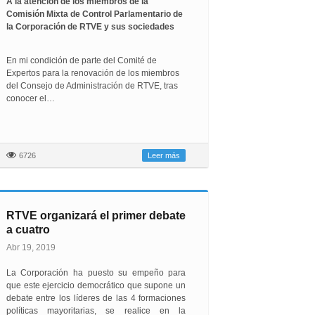
A la atención de los miembros de la
Comisión Mixta de Control Parlamentario de
la Corporación de RTVE y sus sociedades
En mi condición de parte del Comité de
Expertos para la renovación de los miembros
del Consejo de Administración de RTVE, tras
conocer el…
6726
Leer más
RTVE organizará el primer debate
a cuatro
Abr 19, 2019
La Corporación ha puesto su empeño para
que este ejercicio democrático que supone un
debate entre los líderes de las 4 formaciones
políticas mayoritarias, se realice en la