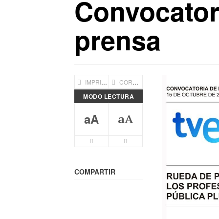
Convocator
prensa
IMPRIMIR
CORREO ELECTRÓNICO
MODO LECTURA
aA
aA
Letra mas pequeña
Letra más grande
COMPARTIR