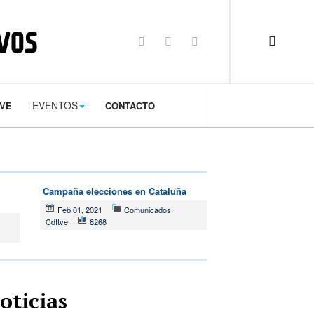
op: 50px;
EVENTOS
TVE
CONTACTO
Campaña elecciones en Cataluña
Feb 01, 2021
Comunicados
CdItve
8268
oticias