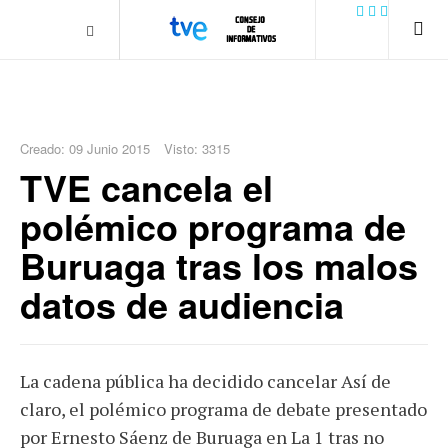
.plain-style .box-contact.box-bg { background: #0445b9
url('../../images/contact.png') 0 0 no-repeat; color: #eaeaea; padding:
20px; }
margin-top: 50px;
Creado: 09 Junio 2015
Visto: 3315
TVE cancela el
polémico programa de
Buruaga tras los malos
datos de audiencia
La cadena pública ha decidido cancelar Así de
claro, el polémico programa de debate presentado
por Ernesto Sáenz de Buruaga en La 1 tras no