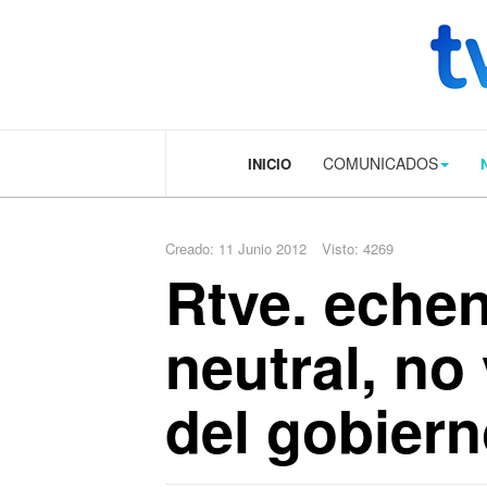
.plain-style .box-contact.box-bg { background: #0445b9 url('../../image
COMUNICADOS
INICIO
Creado: 11 Junio 2012
Visto: 4269
Rtve. echen
neutral, no
del gobiern