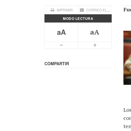
Fu
IMPRIMIR
CORREO ELECTRÓNICO
MODO LECTURA
aA
aA
Letra mas pequeña
Letra más grande
COMPARTIR
Los
com
ten