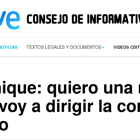
s/contact.png') 0 0 no-repeat; color: #eaeaea; padding: 20px; }
margin-t
TEXTOS LEGALES Y DOCUMENTOS
NOTICIAS
VIDEOS CDI
ique: quiero una 
 voy a dirigir la 
o