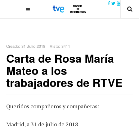
.plain-style .box-contact.box-bg { background: #0445b9
url('../../images/contact.png') 0 0 no-repeat; color: #eaeaea; padding:
20px; }
margin-top: 50px;
Creado: 31 Julio 2018
Visto: 3411
Carta de Rosa María
Mateo a los
trabajadores de RTVE
Queridos compañeros y compañeras:
Madrid, a 31 de julio de 2018