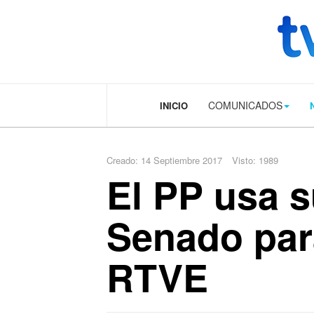
.plain-style .box-contact.box-bg { background: #0445b9 url('../../image
COMUNICADOS
INICIO
Creado: 14 Septiembre 2017
Visto: 1989
El PP usa s
Senado para
RTVE