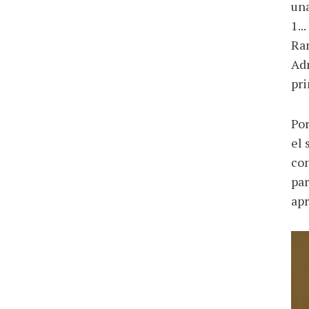
una
1..
Ram
Adm
pri
Por
el 
con
par
apr