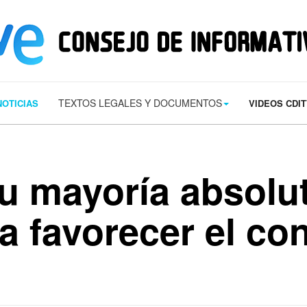
s/contact.png') 0 0 no-repeat; color: #eaeaea; padding: 20px; }
margin-t
TEXTOS LEGALES Y DOCUMENTOS
NOTICIAS
VIDEOS CDI
u mayoría absolut
 favorecer el con