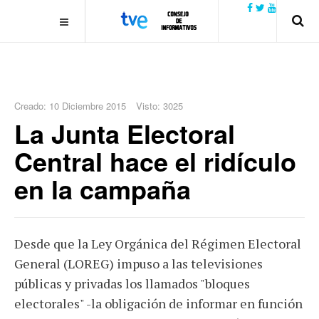
.plain-style .box-contact.box-bg { background: #0445b9
url('../../images/contact.png') 0 0 no-repeat; color: #eaeaea; padding:
20px; }
margin-top: 50px;
Creado: 10 Diciembre 2015
Visto: 3025
La Junta Electoral
Central hace el ridículo
en la campaña
Desde que la Ley Orgánica del Régimen Electoral
General (LOREG) impuso a las televisiones
públicas y privadas los llamados "bloques
electorales" -la obligación de informar en función