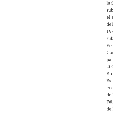
la 
sub
el 
del
199
sub
Fis
Com
par
200
En 
Est
en 
de 
Fáb
de 