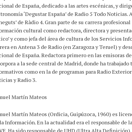
ional de España, dedicado a las artes escénicas, y diri
tronomía ‘Degustar España’ de Radio 5 Todo Noticias. 
eguts’ de Ràdio 4. Gran parte de su carrera profesional 
ormación cultural como redactora, directora y presentad
tico’ y como jefa del área de cultura de los Servicios 
rera en Antena 3 de Radio (en Zaragoza y Teruel) y de
ional de España. Redactora primero en las emisoras de 
orpora a la sede central de Madrid, donde ha trabajado 
ormativos como en la de programas para Radio Exterior
icias y Radio 3.
muel Martín Mateos
uel Martín Mateos (Ordicia, Guipúzoca, 1960) es licen
la Información. En la actualidad era el responsable de 
E. Ha sido responsable de UHD (Ultra Alta Definición), 