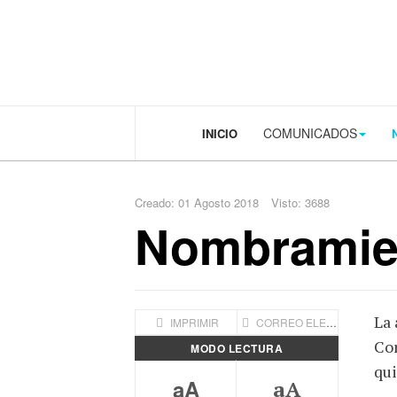
.plain-style .box-contact.box-bg { background: #0445b9 url('../../image
COMUNICADOS
INICIO
Creado: 01 Agosto 2018
Visto: 3688
Nombramie
La 
IMPRIMIR
CORREO ELECTRÓNICO
Cor
MODO LECTURA
qui
aA
aA