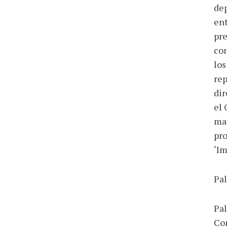
dep
ent
pre
con
los
rep
dir
el 
man
pro
‘Im
Pal
Pal
Com