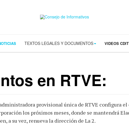
s/contact.png') 0 0 no-repeat; color: #eaeaea; padding: 20px; }
margin-t
TEXTOS LEGALES Y DOCUMENTOS
NOTICIAS
VIDEOS CDI
ntos en RTVE:
administradora provisional única de RTVE configura el e
poración los próximos meses, donde se mantendrá Ela
en, a su vez, renueva la dirección de La 2.