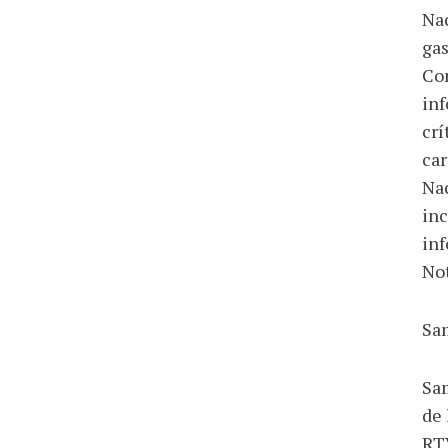
Nac
gas
Con
inf
crí
car
Nac
inc
inf
Not
Sa
Sam
de 
RTV