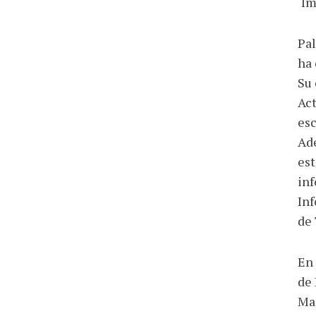
‘Im
Pal
ha 
Su 
Act
esc
Ade
est
inf
Inf
de 
En 
de 
Man