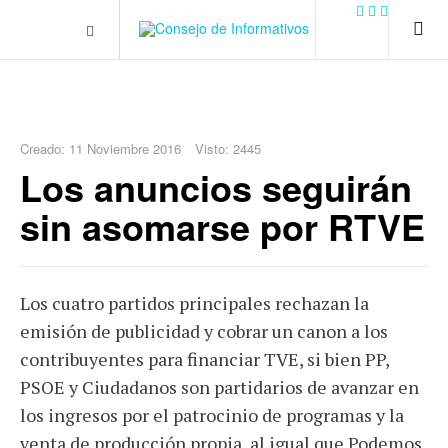
.plain-style .box-contact.box-bg { background: #0445b9
url('../../images/contact.png') 0 0 no-repeat; color: #eaeaea; padding:
20px; }
margin-top: 50px;
Creado: 11 Noviembre 2016
Visto: 2445
Los anuncios seguirán
sin asomarse por RTVE
Los cuatro partidos principales rechazan la
emisión de publicidad y cobrar un canon a los
contribuyentes para financiar TVE, si bien PP,
PSOE y Ciudadanos son partidarios de avanzar en
los ingresos por el patrocinio de programas y la
venta de producción propia, al igual que Podemos