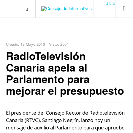
.plain-style .box-contact.box-bg { background: #0445b9
url('../../images/contact.png') 0 0 no-repeat; color: #eaeaea; padding:
20px; }
margin-top: 50px;
Creado: 13 Mayo 2016
Visto: 2504
RadioTelevisión
Canaria apela al
Parlamento para
mejorar el presupuesto
El presidente del Consejo Rector de Radiotelevisión
Canaria (RTVC), Santiago Negrín, lanzó hoy un
mensaje de auxilio al Parlamento para que apruebe