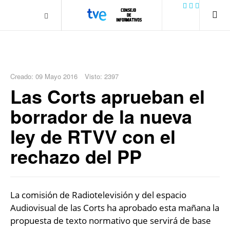
.plain-style .box-contact.box-bg { background: #0445b9
url('../../images/contact.png') 0 0 no-repeat; color: #eaeaea; padding:
20px; }
margin-top: 50px;
Creado: 09 Mayo 2016
Visto: 2397
Las Corts aprueban el
borrador de la nueva
ley de RTVV con el
rechazo del PP
La comisión de Radiotelevisión y del espacio
Audiovisual de las Corts ha aprobado esta mañana la
propuesta de texto normativo que servirá de base