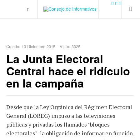
.plain-style .box-contact.box-bg { background: #0445b9
url('../../images/contact.png') 0 0 no-repeat; color: #eaeaea; padding:
20px; }
margin-top: 50px;
Creado: 10 Diciembre 2015
Visto: 3025
La Junta Electoral
Central hace el ridículo
en la campaña
Desde que la Ley Orgánica del Régimen Electoral
General (LOREG) impuso a las televisiones
públicas y privadas los llamados "bloques
electorales" -la obligación de informar en función