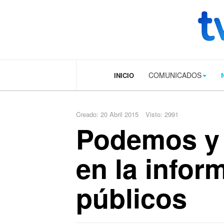
.plain-style .box-contact.box-bg { background: #0445b9 url('../../image
COMUNICADOS
INICIO
Creado: 20 Abril 2015
Visto: 2991
Podemos y 
en la infor
públicos