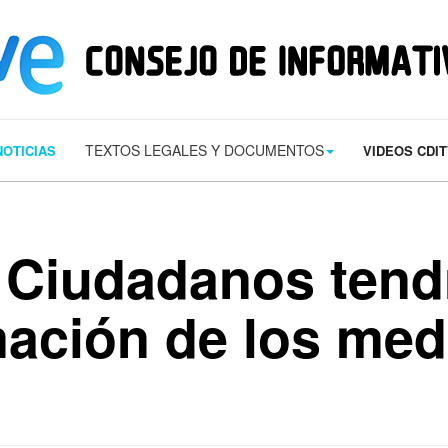
s/contact.png') 0 0 no-repeat; color: #eaeaea; padding: 20px; }
margin-t
TEXTOS LEGALES Y DOCUMENTOS
NOTICIAS
VIDEOS CDI
Ciudadanos tend
mación de los med