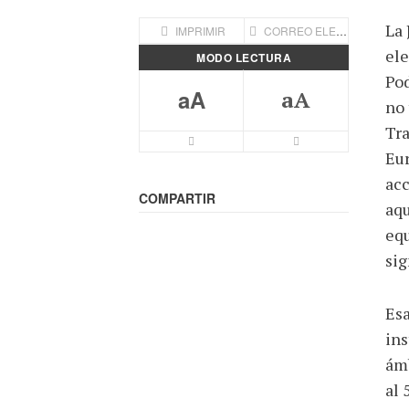
La 
IMPRIMIR
CORREO ELECTRÓNICO
ele
MODO LECTURA
Pod
aA
aA
no 
Tra
Letra mas pequeña
Letra más grande
Eur
acc
COMPARTIR
aqu
equ
sig
Esa
ins
ámb
al 