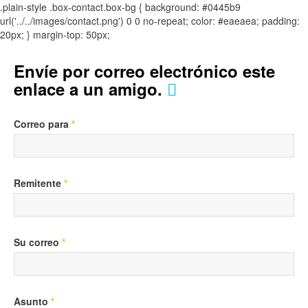
.plain-style .box-contact.box-bg { background: #0445b9
url('../../images/contact.png') 0 0 no-repeat; color: #eaeaea; padding:
20px; }
margin-top: 50px;
Envíe por correo electrónico este
enlace a un amigo.
Correo para
*
Remitente
*
Su correo
*
Asunto
*