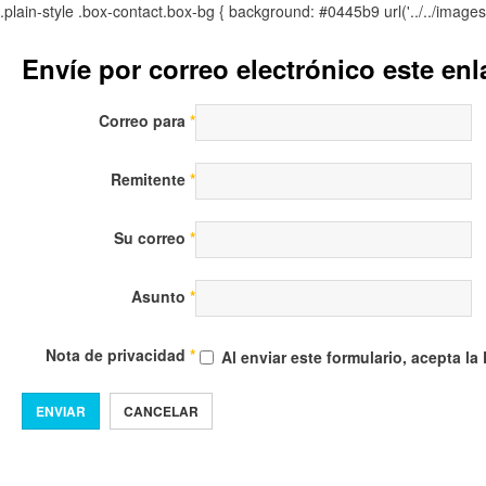
.plain-style .box-contact.box-bg { background: #0445b9 url('../../image
Envíe por correo electrónico este en
Correo para
*
Remitente
*
Su correo
*
Asunto
*
Nota de privacidad
*
Al enviar este formulario, acepta la
ENVIAR
CANCELAR