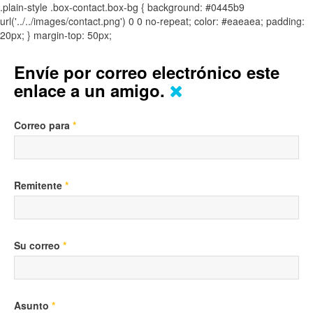
.plain-style .box-contact.box-bg { background: #0445b9
url('../../images/contact.png') 0 0 no-repeat; color: #eaeaea; padding:
20px; }
margin-top: 50px;
Envíe por correo electrónico este
enlace a un amigo.
Correo para
*
Remitente
*
Su correo
*
Asunto
*