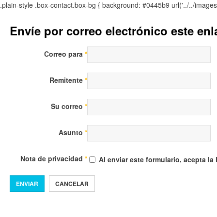
.plain-style .box-contact.box-bg { background: #0445b9 url('../../image
Envíe por correo electrónico este en
Correo para
*
Remitente
*
Su correo
*
Asunto
*
Nota de privacidad
*
Al enviar este formulario, acepta la
ENVIAR
CANCELAR