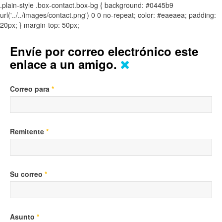
.plain-style .box-contact.box-bg { background: #0445b9
url('../../images/contact.png') 0 0 no-repeat; color: #eaeaea; padding:
20px; }
margin-top: 50px;
Envíe por correo electrónico este
enlace a un amigo.
Correo para
*
Remitente
*
Su correo
*
Asunto
*