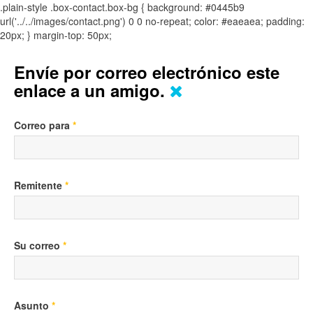
.plain-style .box-contact.box-bg { background: #0445b9
url('../../images/contact.png') 0 0 no-repeat; color: #eaeaea; padding:
20px; }
margin-top: 50px;
Envíe por correo electrónico este
enlace a un amigo.
Correo para
*
Remitente
*
Su correo
*
Asunto
*