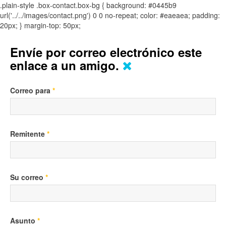
.plain-style .box-contact.box-bg { background: #0445b9
url('../../images/contact.png') 0 0 no-repeat; color: #eaeaea; padding:
20px; }
margin-top: 50px;
Envíe por correo electrónico este
enlace a un amigo.
Correo para
*
Remitente
*
Su correo
*
Asunto
*