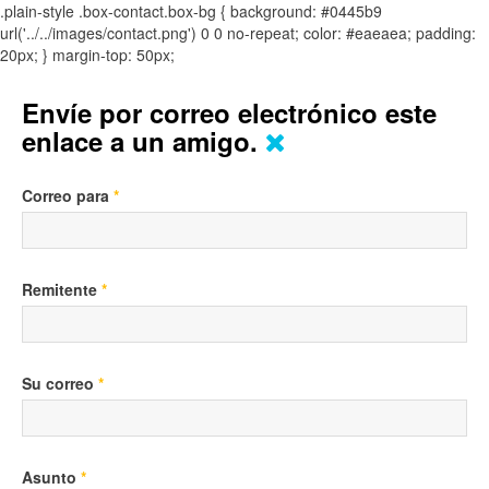
.plain-style .box-contact.box-bg { background: #0445b9
url('../../images/contact.png') 0 0 no-repeat; color: #eaeaea; padding:
20px; }
margin-top: 50px;
Envíe por correo electrónico este
enlace a un amigo.
Correo para
*
Remitente
*
Su correo
*
Asunto
*