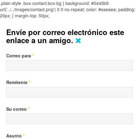
.plain-style .box-contact.box-bg { background: #0445b9
url('../../images/contact.png') 0 0 no-repeat; color: #eaeaea; padding:
20px; }
margin-top: 50px;
Envíe por correo electrónico este
enlace a un amigo.
Correo para
*
Remitente
*
Su correo
*
Asunto
*