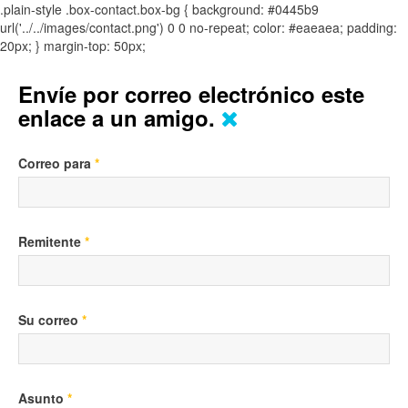
.plain-style .box-contact.box-bg { background: #0445b9
url('../../images/contact.png') 0 0 no-repeat; color: #eaeaea; padding:
20px; }
margin-top: 50px;
Envíe por correo electrónico este
enlace a un amigo.
Correo para
*
Remitente
*
Su correo
*
Asunto
*