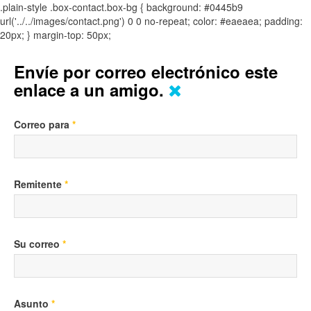
.plain-style .box-contact.box-bg { background: #0445b9
url('../../images/contact.png') 0 0 no-repeat; color: #eaeaea; padding:
20px; }
margin-top: 50px;
Envíe por correo electrónico este
enlace a un amigo.
Correo para
*
Remitente
*
Su correo
*
Asunto
*