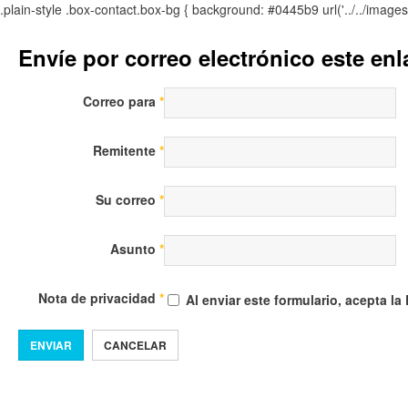
.plain-style .box-contact.box-bg { background: #0445b9 url('../../image
Envíe por correo electrónico este en
Correo para
*
Remitente
*
Su correo
*
Asunto
*
Nota de privacidad
*
Al enviar este formulario, acepta la
ENVIAR
CANCELAR