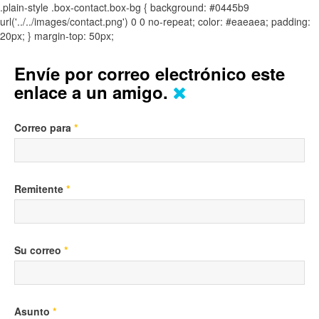
.plain-style .box-contact.box-bg { background: #0445b9
url('../../images/contact.png') 0 0 no-repeat; color: #eaeaea; padding:
20px; }
margin-top: 50px;
Envíe por correo electrónico este
enlace a un amigo.
Correo para
*
Remitente
*
Su correo
*
Asunto
*