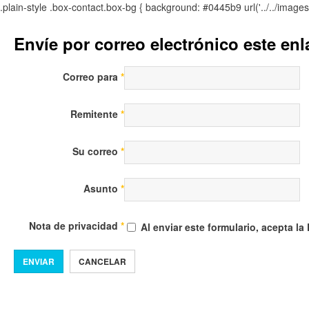
.plain-style .box-contact.box-bg { background: #0445b9 url('../../image
Envíe por correo electrónico este en
Correo para
*
Remitente
*
Su correo
*
Asunto
*
Nota de privacidad
*
Al enviar este formulario, acepta la
ENVIAR
CANCELAR