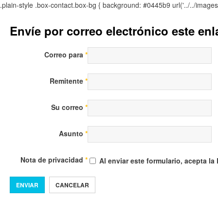
.plain-style .box-contact.box-bg { background: #0445b9 url('../../image
Envíe por correo electrónico este en
Correo para
*
Remitente
*
Su correo
*
Asunto
*
Nota de privacidad
*
Al enviar este formulario, acepta la
ENVIAR
CANCELAR